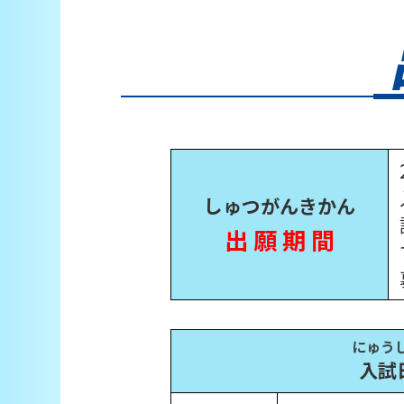
しゅつがんきかん
出 願 期 間
にゅう
入試