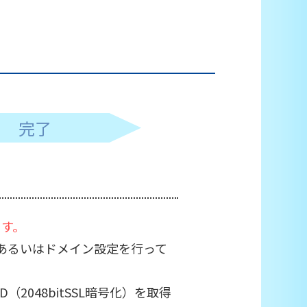
完了
ます。
あるいはドメイン設定を行って
048bitSSL暗号化）を取得