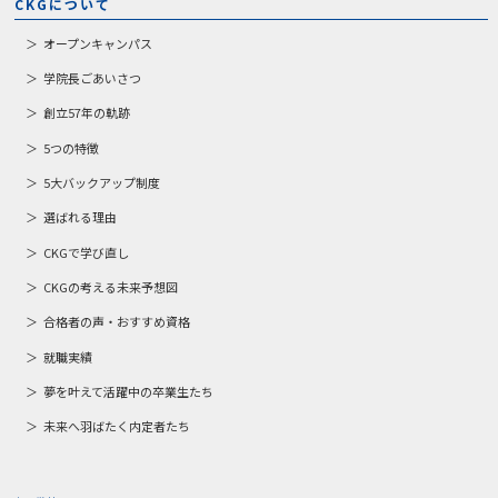
CKGについて
オープンキャンパス
学院長ごあいさつ
創立57年の軌跡
5つの特徴
5大バックアップ制度
選ばれる理由
CKGで学び直し
CKGの考える未来予想図
合格者の声・おすすめ資格
就職実績
夢を叶えて活躍中の卒業生たち
未来へ羽ばたく内定者たち