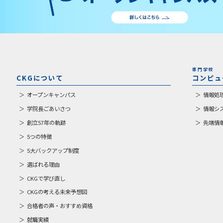
専門学校
CKGについて
コンピュ
オープンキャンパス
情報処
学院長ごあいさつ
情報シ
創立57年の軌跡
先端情
5つの特徴
5大バックアップ制度
選ばれる理由
CKGで学び直し
CKGの考える未来予想図
合格者の声・おすすめ資格
就職実績