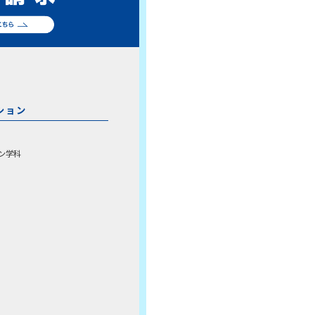
ション
ン学科