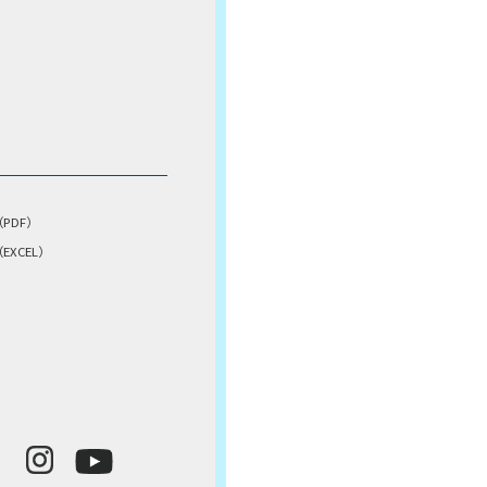
PDF）
XCEL）