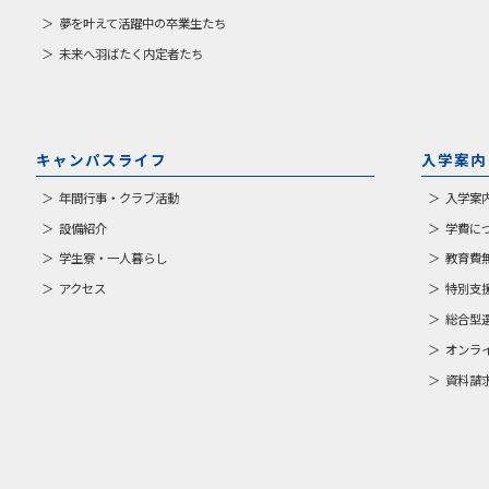
夢を叶えて活躍中の卒業生たち
未来へ羽ばたく内定者たち
キャンパスライフ
入学案内
年間行事・クラブ活動
入学案
設備紹介
学費に
学生寮・一人暮らし
教育費
アクセス
特別支
総合型
オンラ
資料請