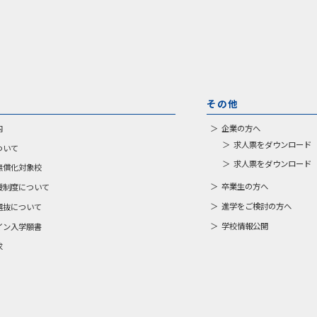
その他
内
企業の方へ
求人票をダウンロード（
ついて
求人票をダウンロード（E
無償化対象校
卒業生の方へ
援制度について
進学をご検討の方へ
選抜について
学校情報公開
イン入学願書
求