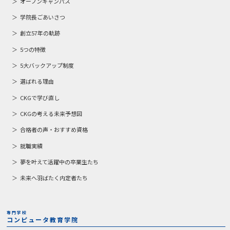
オープンキャンパス
学院長ごあいさつ
創立57年の軌跡
5つの特徴
5大バックアップ制度
選ばれる理由
CKGで学び直し
CKGの考える未来予想図
合格者の声・おすすめ資格
就職実績
夢を叶えて活躍中の卒業生たち
未来へ羽ばたく内定者たち
専門学校
コンピュータ教育学院