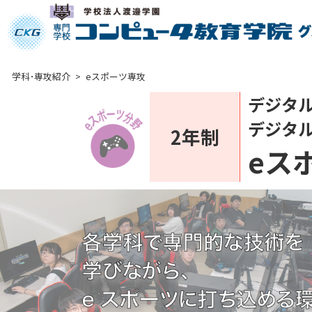
学科･専攻紹介
>
eスポーツ専攻
デジタ
デジタ
2年制
eス