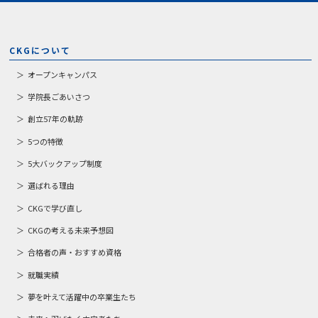
CKGについて
オープンキャンパス
学院長ごあいさつ
創立57年の軌跡
5つの特徴
5大バックアップ制度
選ばれる理由
CKGで学び直し
CKGの考える未来予想図
合格者の声・おすすめ資格
就職実績
夢を叶えて活躍中の卒業生たち