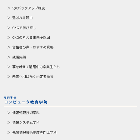
5大バックアップ制度
選ばれる理由
CKGで学び直し
CKGの考える未来予想図
合格者の声・おすすめ資格
就職実績
夢を叶えて活躍中の卒業生たち
未来へ羽ばたく内定者たち
専門学校
コンピュータ教育学院
情報処理技術学科
情報システム学科
先端情報技術高度専門士学科