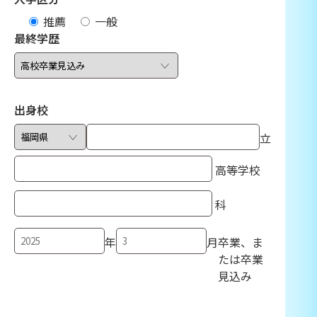
推薦
一般
最終学歴
出身校
立
高等学校
科
年
月
卒業、ま
たは卒業
見込み