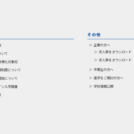
その他
内
企業の方へ
求人票をダウンロード（
ついて
求人票をダウンロード（E
無償化対象校
卒業生の方へ
援制度について
進学をご検討の方へ
選抜について
学校情報公開
イン入学願書
求