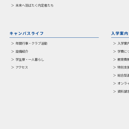
未来へ羽ばたく内定者たち
キャンパスライフ
入学案内
年間行事・クラブ活動
入学案
設備紹介
学費に
学生寮・一人暮らし
教育費
アクセス
特別支
総合型
オンラ
資料請