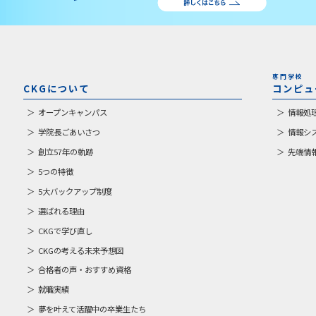
専門学校
CKGについて
コンピュ
オープンキャンパス
情報処
学院長ごあいさつ
情報シ
創立57年の軌跡
先端情
5つの特徴
5大バックアップ制度
選ばれる理由
CKGで学び直し
CKGの考える未来予想図
合格者の声・おすすめ資格
就職実績
夢を叶えて活躍中の卒業生たち